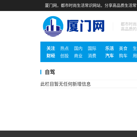
厦门网，都市时尚生活常识网站，分享高品质生活常
都市时尚
高品质的
关注
热点
国内
国际
乐活
美食
生
财经
创投
商业
消费
汽车
购车
用
自驾
此栏目暂无任何新增信息
文
章
导
航