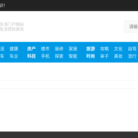
识！
生活门户网站
生活百科资讯
活
健康
房产
楼市
装修
家居
旅游
攻略
文化
自驾
车
车企
科技
手机
探索
智能
时尚
亲子
美妆
流行