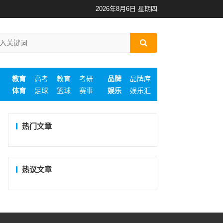
2026年8月6日 星期四
教育
高考
教育
考研
品牌
品牌库
体育
足球
篮球
赛事
娱乐
娱乐汇
热门文章
热议文章