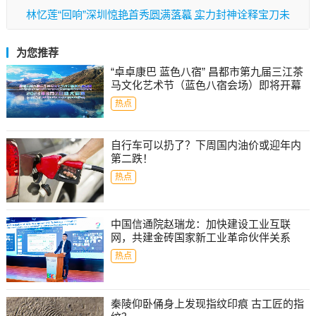
林忆莲“回响”深圳惊艳首秀圆满落幕 实力封神诠释宝刀未
老 下一站3/1厦门见
为您推荐
“卓卓康巴 蓝色八宿” 昌都市第九届三江茶
马文化艺术节（蓝色八宿会场）即将开幕
热点
自行车可以扔了？下周国内油价或迎年内
第二跌！
热点
中国信通院赵瑞龙：加快建设工业互联
网，共建金砖国家新工业革命伙伴关系
热点
秦陵仰卧俑身上发现指纹印痕 古工匠的指