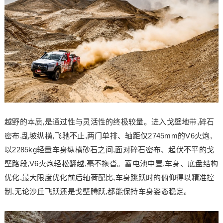
越野的本质,是通过性与灵活性的终极较量。进入戈壁地带,碎石
密布,乱坡纵横,飞驰不止,两门单排、轴距仅2745mm的V6火炮,
以2285kg轻量车身纵横砂石之间,面对碎石密布、起伏不平的戈
壁路段,V6火炮轻松翻越,毫不拖沓。蓄电池中置,车身、底盘结构
优化,最大限度优化前后轴荷配比,车身跳跃时的俯仰得以精准控
制,无论沙丘飞跃还是戈壁腾跃,都能保持车身姿态稳定。