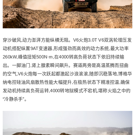
穿沙破风,动力澎湃方能纵横无阻。V6火炮3.0T V6双涡轮增压发
动机搭配纵置9AT变速器,形成强劲而高效的动力系统,最大功率
260kW,峰值扭矩500N·m,在4000转高负荷状态下依旧持续输
出。一脚油门,肾上腺素瞬间飙升。赛道两旁是高温蒸腾而扭曲
的空气,V6火炮每一次跃起都激起沙浪滚滚,随即沉稳落地,博格华
纳电控硅油风扇散热性能大幅提升,在极热状态下精准控温,确保
发动机持续高负荷运转,4000转地狱模式不宕机,堪称火焰之中的
“冷静杀手”。