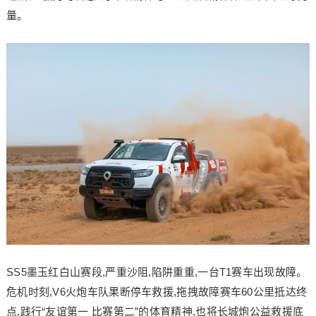
量。
SS5墨玉红白山赛段,严重沙阻,陷阱重重,一台T1赛车出现故障。
危机时刻,V6火炮车队果断停车救援,拖拽故障赛车60公里抵达终
点,践行“友谊第一 比赛第二”的体育精神,也将长城炮公益救援底