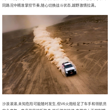
同路况中精准掌控节奏,随心切换战斗状态,越野激情拉满。
沙浪滚滚,未知危险可能随时发生,但V6火炮给足了车手和领航员