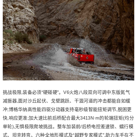
挑战极限,装备必须“硬碰硬”。V6火炮八段双向可调中东版氮气
减振器,面对沙丘起伏、戈壁跳跃、干涸河道的冲击都能自如缓
冲;博格华纳高性能四驱分动器支持毫秒级智能扭矩调节,脱困更
快,响应更准;加大速比前后桥配合最大3413N·m的轮端扭矩(均分
单轮),无惧极限爬坡挑战。整车加装前/后桥电控差速锁、蠕行模
式、坦克转弯、六种全地形模式及“越野专家模式”,助力车手在不