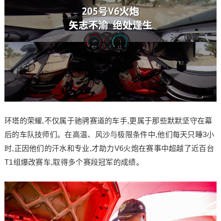
环塔的荣耀,不仅属于驰骋赛道的车手,更属于那些默默坚守在幕
后的车队技师们。在高温、风沙与极限条件中,他们每天只睡3小
时,正因他们的汗水和专业,才助力V6火炮在赛事中超越了近百台
T1组爆改赛车,取得多个赛段冠军的成绩。