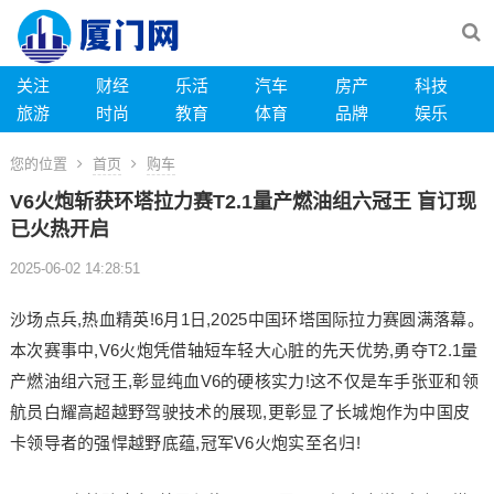
关注
财经
乐活
汽车
房产
科技
旅游
时尚
教育
体育
品牌
娱乐
您的位置
首页
购车
V6火炮斩获环塔拉力赛T2.1量产燃油组六冠王 盲订现
已火热开启
2025-06-02 14:28:51
沙场点兵,热血精英!6月1日,2025中国环塔国际拉力赛圆满落幕。
本次赛事中,V6火炮凭借轴短车轻大心脏的先天优势,勇夺T2.1量
产燃油组六冠王,彰显纯血V6的硬核实力!这不仅是车手张亚和领
航员白耀高超越野驾驶技术的展现,更彰显了长城炮作为中国皮
卡领导者的强悍越野底蕴,冠军V6火炮实至名归!