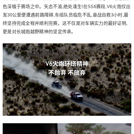
色深植于赛场之中。矢志不渝,绝处逢生!在SS6赛段,V6火炮仅出
发30公里便遭遇前路障碍,车组队员临危不乱,奋战自救3小时,最
终坚持完成全程并顺利完赛。这不仅是对车辆实力的最好证明,
更是对长城炮越野精神的坚定传承。