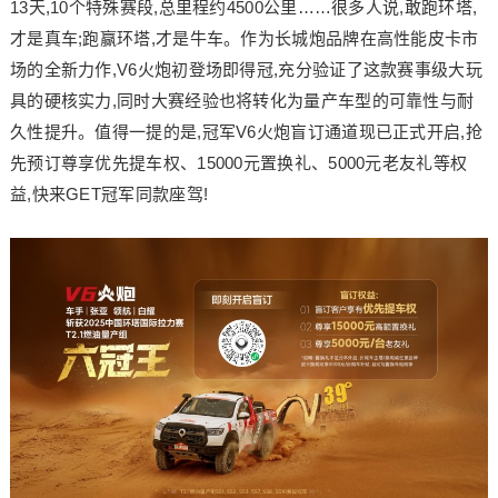
13天,10个特殊赛段,总里程约4500公里……很多人说,敢跑环塔,
才是真车;跑赢环塔,才是牛车。作为长城炮品牌在高性能皮卡市
场的全新力作,V6火炮初登场即得冠,充分验证了这款赛事级大玩
具的硬核实力,同时大赛经验也将转化为量产车型的可靠性与耐
久性提升。值得一提的是,冠军V6火炮盲订通道现已正式开启,抢
先预订尊享优先提车权、15000元置换礼、5000元老友礼等权
益,快来GET冠军同款座驾!