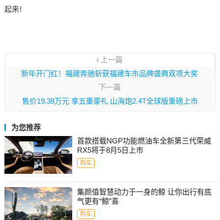
起来!
上一篇
新年开门红！福建奔驰斩获福建车市品牌盛典双项大奖
下一篇
售价19.38万元 享五重豪礼 山海炮2.4T全球版重磅上市
为您推荐
首款搭载NGP功能燃油车全新第三代荣威
RX5将于8月5日上市
购车
集颜值智慧动力于一身的鲸 让你出行有底
气更有“鲸”喜
购车