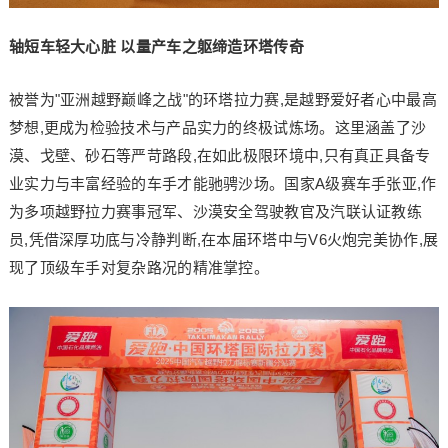
轴短车轻大心脏 以量产车之躯缔造环塔传奇
被誉为"亚洲越野巅峰之战"的环塔拉力赛,是越野爱好者心中最高
梦想,更成为检验技术与产品实力的终极试炼场。这里涵盖了沙
漠、戈壁、砂石等严苛路段,在如此极限环境中,只有真正具备专
业实力与丰富经验的车手才能驰骋沙场。国家A级赛车手张亚,作
为多项越野拉力赛事冠军、沙漠安全驾驶教官及汽联认证教练
员,凭借深厚功底与冷静判断,在本届环塔中与V6火炮完美协作,展
现了顶级车手对复杂路况的精准掌控。