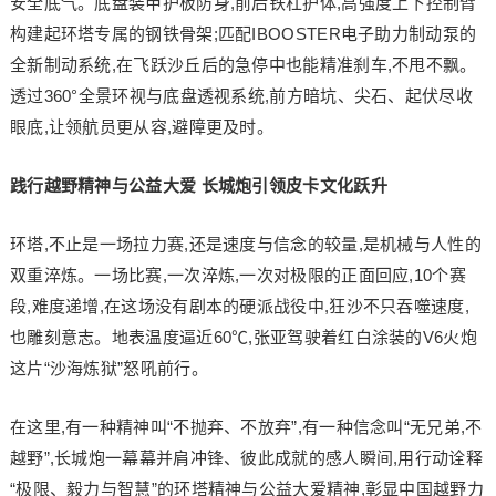
安全底气。底盘装甲护板防身,前后铁杠护体,高强度上下控制臂
构建起环塔专属的钢铁骨架;匹配IBOOSTER电子助力制动泵的
全新制动系统,在飞跃沙丘后的急停中也能精准刹车,不甩不飘。
透过360°全景环视与底盘透视系统,前方暗坑、尖石、起伏尽收
眼底,让领航员更从容,避障更及时。
践行越野精神与公益大爱 长城炮引领皮卡文化跃升
环塔,不止是一场拉力赛,还是速度与信念的较量,是机械与人性的
双重淬炼。一场比赛,一次淬炼,一次对极限的正面回应,10个赛
段,难度递增,在这场没有剧本的硬派战役中,狂沙不只吞噬速度,
也雕刻意志。地表温度逼近60℃,张亚驾驶着红白涂装的V6火炮
这片“沙海炼狱”怒吼前行。
在这里,有一种精神叫“不抛弃、不放弃”,有一种信念叫“无兄弟,不
越野”,长城炮一幕幕并肩冲锋、彼此成就的感人瞬间,用行动诠释
“极限、毅力与智慧”的环塔精神与公益大爱精神,彰显中国越野力